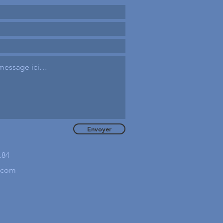
Envoyer
.84
.com