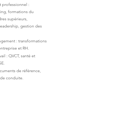
professionnel :
ing, formations du
res supérieurs,
eadership, gestion des
ngement : transformations
’entreprise et RH.
vail : QVCT, santé et
SE.
ocuments de référence,
de conduite.