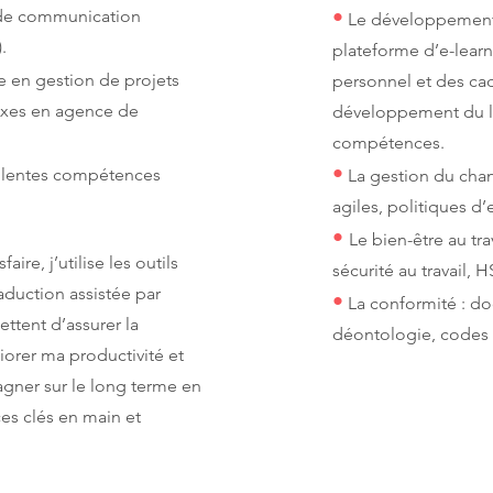
•
de communication
Le développement 
.
plateforme d’e-learn
e en gestion de projets
personnel et des cad
exes en agence de
développement du l
compétences.
•
llentes compétences
La gestion du cha
agiles, politiques d
•
Le bien-être au tra
aire, j’utilise les outils
sécurité au travail, H
aduction assistée par
•
La conformité : d
ttent d’assurer la
déontologie, codes 
orer ma productivité et
gner sur le long terme en
es clés en main et