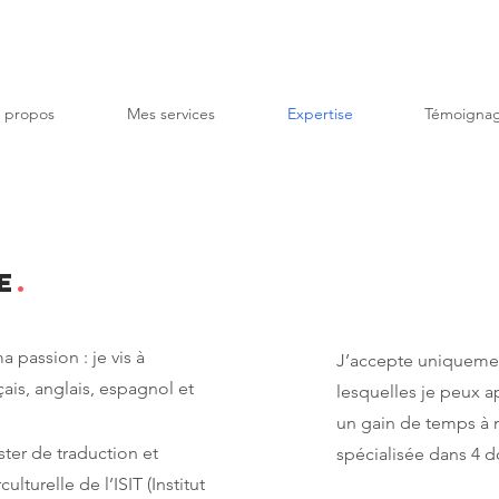
 propos
Mes services
Expertise
Témoigna
e
.
 passion : je vis à
J’accepte uniquemen
çais, anglais, espagnol et
lesquelles je peux a
un gain de temps à m
er de traduction et
spécialisée dans 4 
lturelle de l’ISIT (Institut