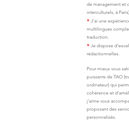
de management et 
interculturels, à Paris)
•
J’ai une expérienc
multilingues compl
traduction.
•
Je dispose d’exce
rédactionnelles.
Pour mieux vous satisf
puissants de TAO (tr
ordinateur) qui perme
cohérence et d’améli
j’aime vous accompa
proposant des servic
personnalisés.