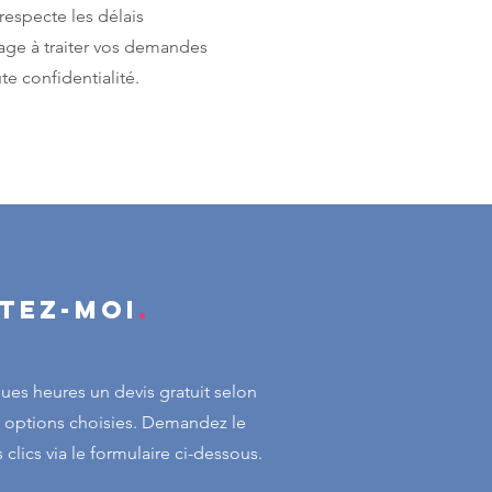
 respecte les délais
ge à traiter vos demandes
e confidentialité.
tez-moi
.
ques heures un devis gratuit selon
s options choisies. Demandez le
clics via le formulaire ci-dessous.