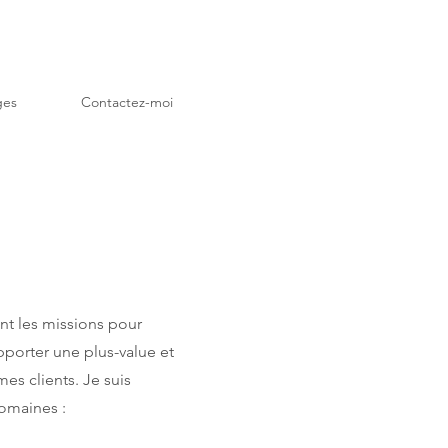
ges
Contactez-moi
t les missions pour
pporter une plus-value et
es clients. Je suis
domaines :