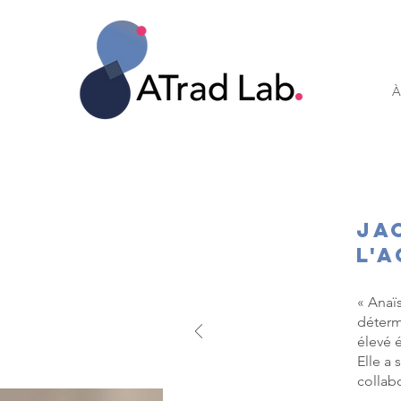
À
Ja
l'
« Anaï
déterm
élevé é
Elle a
collab