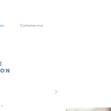
ges
Contactez-moi
e
ion
. »