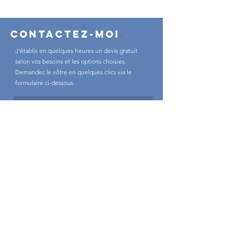
Contactez-moi
.
J’établis en quelques heures un devis gratuit
selon vos besoins et les options choisies.
Demandez le vôtre en quelques clics via le
formulaire ci-dessous.
Envoyer